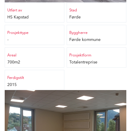
Utført av
Stad
HS Kapstad
Førde
Prosjekttype
Byggherre
-
Førde kommune
Areal
Prosjektform
700m2
Totalentreprise
Ferdigstilt
2015